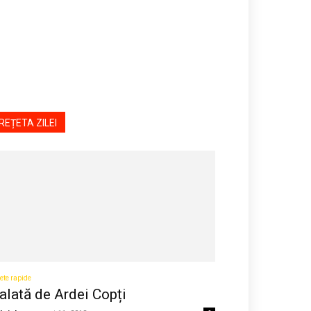
REȚETA ZILEI
ete rapide
alată de Ardei Copți