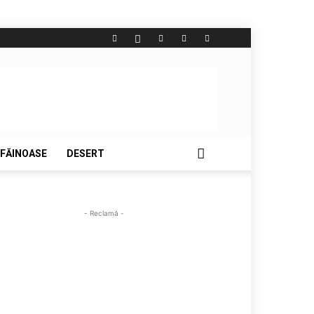
FĂINOASE
DESERT
- Reclamă -