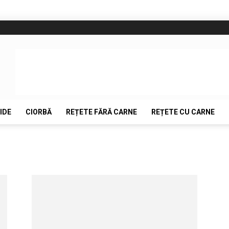
IDE
CIORBĂ
REȚETE FĂRĂ CARNE
REȚETE CU CARNE