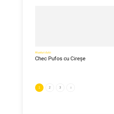
Aluaturi dulci
Chec Pufos cu Cireșe
1
2
3