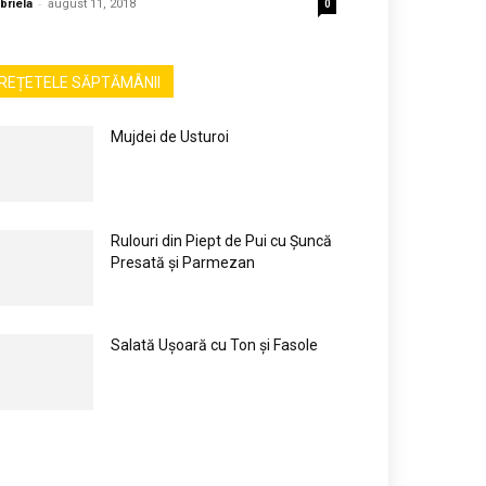
-
briela
august 11, 2018
0
REȚETELE SĂPTĂMÂNII
Mujdei de Usturoi
Rulouri din Piept de Pui cu Șuncă
Presată și Parmezan
Salată Ușoară cu Ton și Fasole