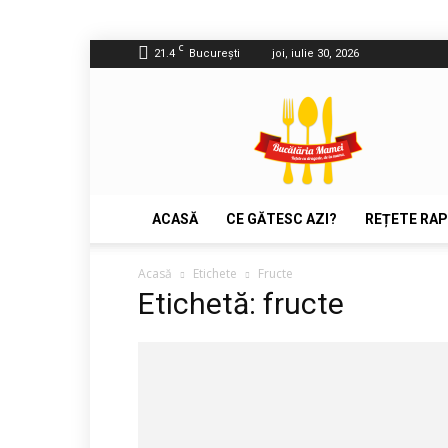
C
21.4
București
joi, iulie 30, 2026
Bucătăria
Mamei
ACASĂ
CE GĂTESC AZI?
REȚETE RAP
Acasă
Etichete
Fructe
Etichetă: fructe