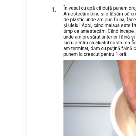
În vasul cu apă călduță punem drojd
Amestecăm bine și o lăsăm să cre
de plastic unde am pus făina, face
și uleiul. Apoi, când maiaua este 
timp ce amestecăm. Când începe s
unde am presărat anterior făină ș
lucru pentru ca aluatul nostru să f
am terminat, dăm cu puțină făină cas
punem la crescut pentru 1 oră.