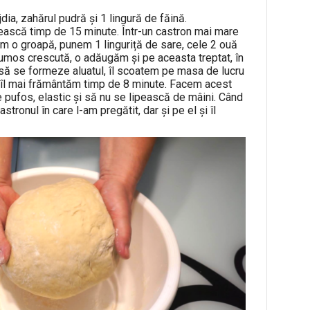
ia, zahărul pudră și 1 lingură de făină.
ască timp de 15 minute. Într-un castron mai mare
m o groapă, punem 1 linguriță de sare, cele 2 ouă
frumos crescută, o adăugăm și pe aceasta treptat, în
ă se formeze aluatul, îl scoatem pe masa de lucru
i îl mai frământăm timp de 8 minute. Facem acest
ie pufos, elastic și să nu se lipească de mâini. Când
tronul în care l-am pregătit, dar și pe el și îl