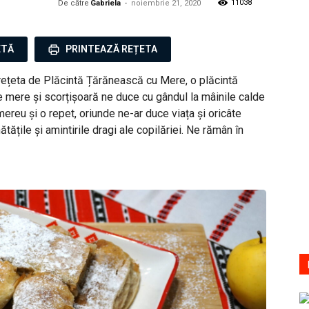
11038
De către
Gabriela
-
noiembrie 21, 2020
ETĂ
PRINTEAZĂ REȚETA
rețeta de Plăcintă Țărănească cu Mere, o plăcintă
 mere și scorțișoară ne duce cu gândul la mâinile calde
ereu și o repet, oriunde ne-ar duce viața și oricâte
ățile și amintirile dragi ale copilăriei. Ne rămân în