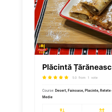
Plăcintă Țărăneas
5.0
from
1
vote
Course:
Desert, Fainoase, Placinte, Retete 
Medie