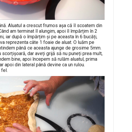
nă. Aluatul a crescut frumos așa că îl scoatem din
Când am terminat îl alungim, apoi îl împărțim în 2
ni, iar după o împărțim și pe aceasta în 6 bucăți,
va reprezenta câte 1 foaie de aluat. O luăm pe
o întindem până ce aceasta ajunge de grosime 5mm.
corțișoară, dar aveți grijă să nu puneți prea mult,
tindem bine, apoi începem să rulăm aluatul, prima
ar apoi din lateral până devine ca un rulou.
 fel.