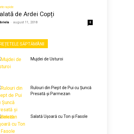
ete rapide
alată de Ardei Copți
-
briela
august 11, 2018
0
REȚETELE SĂPTĂMÂNII
Mujdei de Usturoi
Rulouri din Piept de Pui cu Șuncă
Presată și Parmezan
Salată Ușoară cu Ton și Fasole