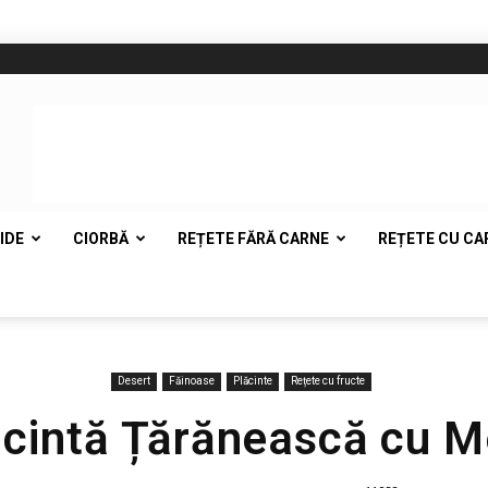
IDE
CIORBĂ
REȚETE FĂRĂ CARNE
REȚETE CU CA
Desert
Făinoase
Plăcinte
Rețete cu fructe
ăcintă Țărănească cu M