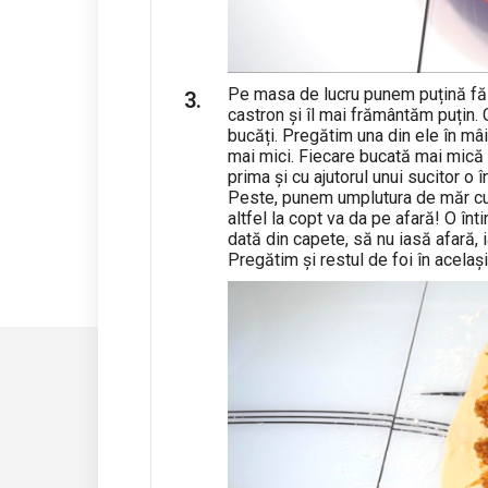
Pe masa de lucru punem puțină făi
castron și îl mai frământăm puțin. 
bucăți. Pregătim una din ele în mâi
mai mici. Fiecare bucată mai mică 
prima și cu ajutorul unui sucitor 
Peste, punem umplutura de măr cu s
altfel la copt va da pe afară! O în
dată din capete, să nu iasă afară, i
Pregătim și restul de foi în același