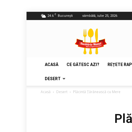
C
24.6
București
sâmbătă, iulie 25, 2026
Bucătăria
Mamei
ACASĂ
CE GĂTESC AZI?
REȚETE RAP
DESERT
Acasă
Desert
Plăcintă Țărănească cu Mere
Pl