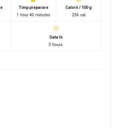
re
Timp preparare
Calorii / 100 g
1
hour
40
minutes
256
cal
Gata în
3
hours