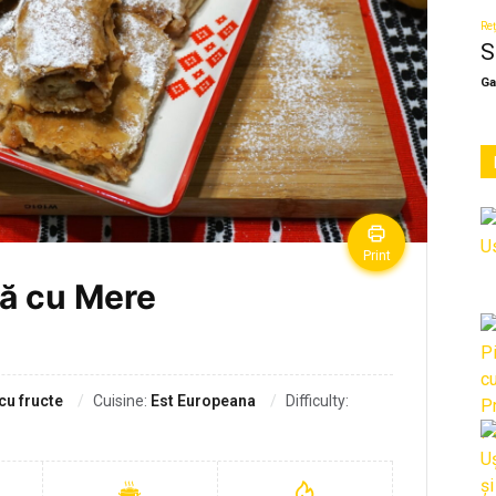
Reț
S
Ga
Print
că cu Mere
cu fructe
Cuisine:
Est Europeana
Difficulty: