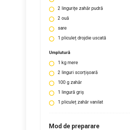
2 lingurițe zahăr pudră
2
ouă
sare
1 pliculeț drojdie uscată
Umplutură
1
kg
mere
2 linguri scorțișoară
100
g
zahăr
1 lingură griș
1 pliculeț zahăr vanilat
Mod de preparare