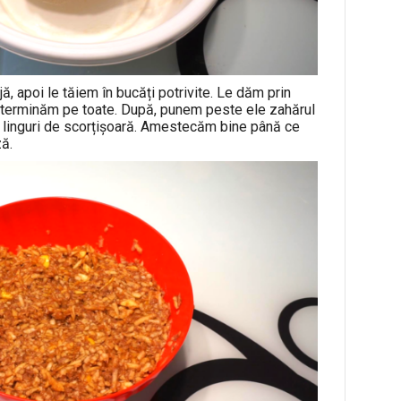
, apoi le tăiem în bucăți potrivite. Le dăm prin
e terminăm pe toate. După, punem peste ele zahărul
e 2 linguri de scorțișoară. Amestecăm bine până ce
ă.