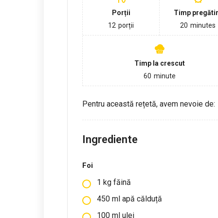
Porții
Timp pregăti
12
porții
20
minutes
Timp la crescut
60
minute
Pentru această rețetă, avem nevoie de:
Ingrediente
Foi
1
kg
făină
450
ml
apă călduță
100
ml
ulei