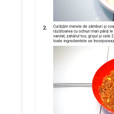
Curățăm merele de sâmburi și coajă
răzătoarea cu ochiuri mari până l
vanilat, zahărul tos, grișul și cel
toate ingredientele se încorporeaz