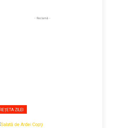
- Reclamă -
REȚETA ZILEI