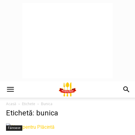
Acasă
Etichete
Bunica
Etichetă: bunica
Făinoase