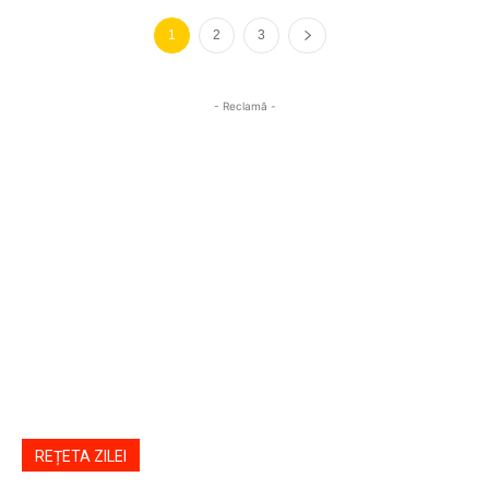
1
2
3
- Reclamă -
REȚETA ZILEI