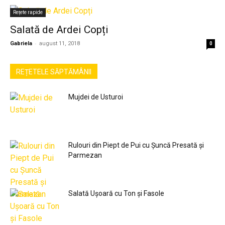
Rețete rapide
Salată de Ardei Copți
-
Gabriela
august 11, 2018
0
REȚETELE SĂPTĂMÂNII
Mujdei de Usturoi
Rulouri din Piept de Pui cu Șuncă Presată și
Parmezan
Salată Ușoară cu Ton și Fasole