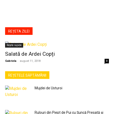
REȚETA ZILEI
Rețete rapide
Salată de Ardei Copți
-
Gabriela
august 11, 2018
0
REȚETELE SĂPTĂMÂNII
Mujdei de Usturoi
Rulouri din Piept de Pui cu Șuncă Presată și