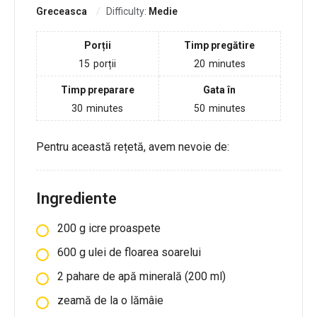
Greceasca
Difficulty:
Medie
Porții
Timp pregătire
15
porții
20
minutes
Timp preparare
Gata în
30
minutes
50
minutes
Pentru această rețetă, avem nevoie de:
Ingrediente
200
g
icre proaspete
600
g
ulei de floarea soarelui
2 pahare de apă minerală (200 ml)
zeamă de la o lămâie