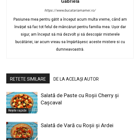
Gabriela
https://www.bucatariamamei.ro/
Pasiunea mea pentru gătit a început acum multa vreme, când am
învățat să fac tot felul de mâncăruri pentru familia mea. Ușor dar
sigur, am început să mă dezvolt și să descopăr misterele
bucătăriei, iar acum vreau sa împărtășesc aceste mistere si cu
dumneavoastră.
RETETE SIMILARE
DE LA ACELAȘI AUTOR
Salată de Paste cu Roșii Cherry și
Cașcaval
Rețete rapide
Salată de Vară cu Roșii și Ardei