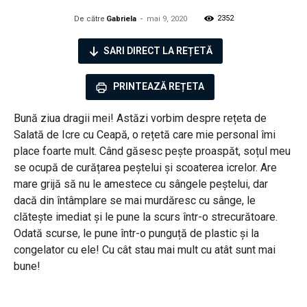
2352
De către
Gabriela
-
mai 9, 2020
SARI DIRECT LA REȚETĂ
PRINTEAZĂ REȚETA
Bună ziua dragii mei! Astăzi vorbim despre rețeta de
Salată de Icre cu Ceapă, o rețetă care mie personal îmi
place foarte mult. Când găsesc pește proaspăt, soțul meu
se ocupă de curățarea peștelui și scoaterea icrelor. Are
mare grijă să nu le amestece cu sângele peștelui, dar
dacă din întâmplare se mai murdăresc cu sânge, le
clătește imediat și le pune la scurs într-o strecurătoare.
Odată scurse, le pune într-o punguță de plastic și la
congelator cu ele! Cu cât stau mai mult cu atât sunt mai
bune!