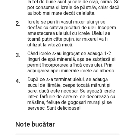
la fel de bune sunt și cele de crap, caras. Se
pot consuma și icrele de păstrăv, chiar dacă
au bob mai mare decât celelalte.
Icrele se pun în vasul mixer-ului și se
desfac cu câteva picături de ulei. Începem
amestecarea uleiului cu icrele. Uleiul se
toarnă puțin câte puțin, iar mixerul va fi
utilizat la viteză mică.
Când icrele s-au îngroșat se adaugă 1-2
linguri de apă minerală, așa se subțiază și
permit încorporarea a încă ceva ulei. Prin
adăugarea apei minerale icrele se albesc.
După ce s-a terminat uleiul, se adaugă
sucul de lămâie, ceapa tocată mărunt și
sare, dacă este necesar. Se așează icrele
într-o farfurie de servire, se decorează cu
măsline, feliuțe de gogoșari murați și se
servesc. Sunt delicioase!
Note bucătar