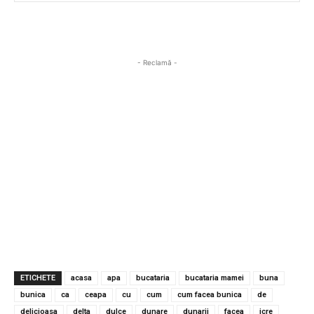
- Reclamă -
ETICHETE
acasa
apa
bucataria
bucataria mamei
buna
bunica
ca
ceapa
cu
cum
cum facea bunica
de
delicioasa
delta
dulce
dunare
dunarii
facea
icre