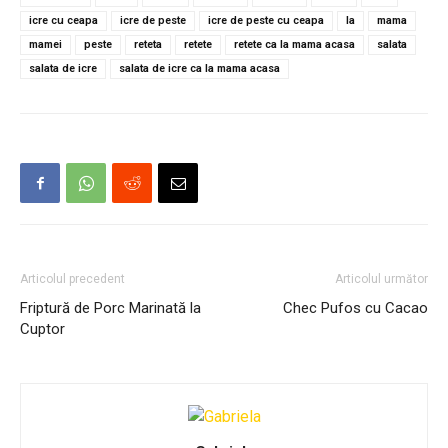
icre cu ceapa
icre de peste
icre de peste cu ceapa
la
mama
mamei
peste
reteta
retete
retete ca la mama acasa
salata
salata de icre
salata de icre ca la mama acasa
Articolul precedent
Articolul următor
Friptură de Porc Marinată la
Chec Pufos cu Cacao
Cuptor