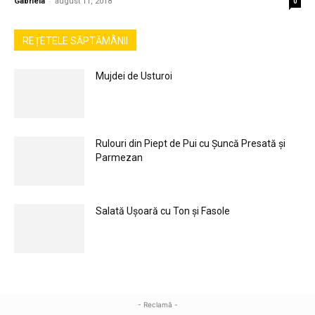
-
Gabriela
august 11, 2018
0
REȚETELE SĂPTĂMÂNII
Mujdei de Usturoi
Rulouri din Piept de Pui cu Șuncă Presată și
Parmezan
Salată Ușoară cu Ton și Fasole
- Reclamă -