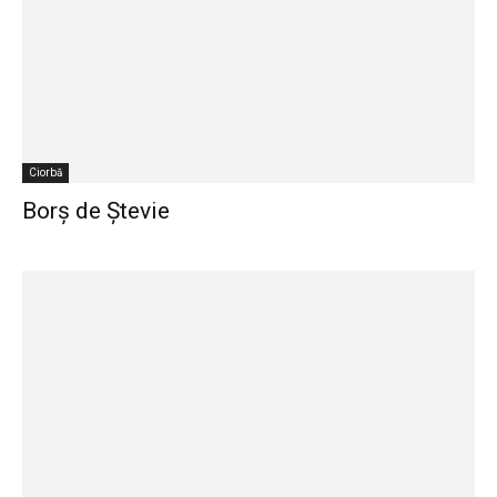
Ciorbă
Borș de Ștevie