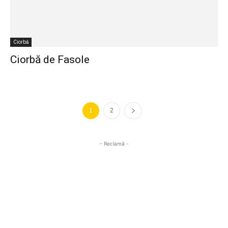
Ciorbă
Ciorbă de Fasole
1
2
- Reclamă -