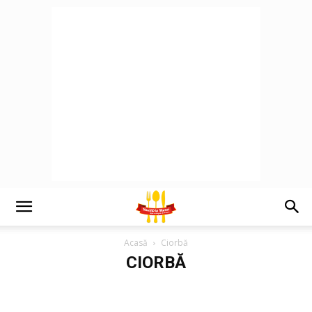
Acasă
Ciorbă
CIORBĂ
Borșuri
Ciorbe
Supe