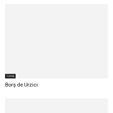
Ciorbă
Borș de Urzici