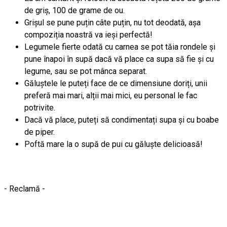
de griș, 100 de grame de ou.
Grișul se pune puțin câte puțin, nu tot deodată, așa
compoziția noastră va ieși perfectă!
Legumele fierte odată cu carnea se pot tăia rondele și
pune înapoi în supă dacă vă place ca supa să fie și cu
legume, sau se pot mânca separat.
Găluștele le puteți face de ce dimensiune doriți, unii
preferă mai mari, alții mai mici, eu personal le fac
potrivite.
Dacă vă place, puteți să condimentați supa și cu boabe
de piper.
Poftă mare la o supă de pui cu găluște delicioasă!
- Reclamă -