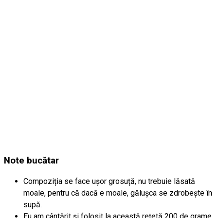
Note bucătar
Compoziția se face ușor grosuță, nu trebuie lăsată
moale, pentru că dacă e moale, gălușca se zdrobește în
supă.
Eu am cântărit și folosit la această rețetă 200 de grame