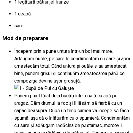
1
legătură
pătrunjel frunze
1
ceapă
sare
Mod de preparare
Începem prin a pune untura într-un bol mai mare.
Adăugăm ouăle, pe care le condimentăm cu sare și apoi
amestecăm totul. Când untura și ouăle s-au amestecat
bine, punem grișul și continuăm amestecarea până ce
compoziția devine ușor grosuță.
Punem puiul tăiat deja bucăți într-o oală cu apă pe
aragaz. Dăm drumul la foc și îl lăsăm să fiarbă cu un
capac deasupra. După un timp carnea va începe să facă
spumă, așa că o înlăturăm cu o spumieră. Condimentăm
cu sare și adăugăm rădăcina de păstârnac, morcovii,
țelina, ceapa și rădăcina de pătrunjel. Punem iar capacul