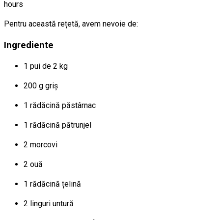
hours
Pentru această rețetă, avem nevoie de:
Ingrediente
1
pui de 2 kg
200
g
griș
1
rădăcină
păstârnac
1
rădăcină
pătrunjel
2
morcovi
2
ouă
1
rădăcină
țelină
2
linguri
untură