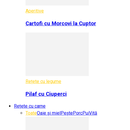
Aperitive
Cartofi cu Morcovi la Cuptor
Rețete cu legume
Pilaf cu Ciuperci
Rețete cu carne
Toate
Oaie și miel
Pește
Porc
Pui
Vită