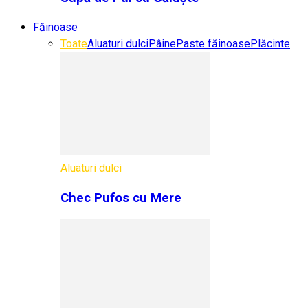
Făinoase
Toate
Aluaturi dulci
Pâine
Paste făinoase
Plăcinte
Aluaturi dulci
Chec Pufos cu Mere