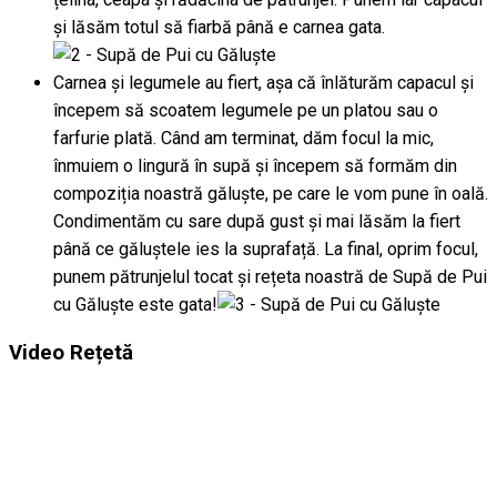
și lăsăm totul să fiarbă până e carnea gata.
Carnea și legumele au fiert, așa că înlăturăm capacul și
începem să scoatem legumele pe un platou sau o
farfurie plată. Când am terminat, dăm focul la mic,
înmuiem o lingură în supă și începem să formăm din
compoziția noastră găluște, pe care le vom pune în oală.
Condimentăm cu sare după gust și mai lăsăm la fiert
până ce găluștele ies la suprafață. La final, oprim focul,
punem pătrunjelul tocat și rețeta noastră de Supă de Pui
cu Găluște este gata!
Video Rețetă