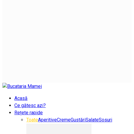
Acasă
Ce gătesc azi?
Rețete rapide
Toate
Aperitive
Creme
Gustări
Salate
Sosuri