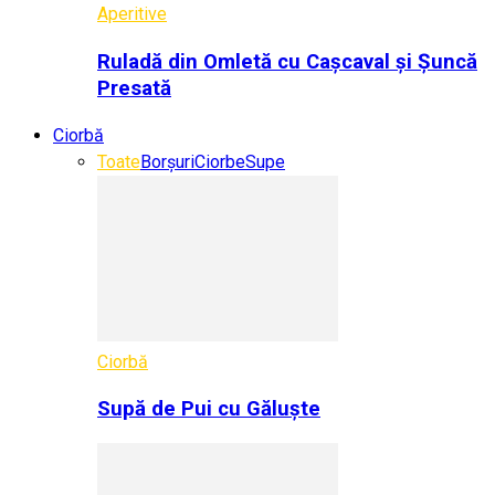
Aperitive
Ruladă din Omletă cu Cașcaval și Șuncă
Presată
Ciorbă
Toate
Borșuri
Ciorbe
Supe
Ciorbă
Supă de Pui cu Găluște