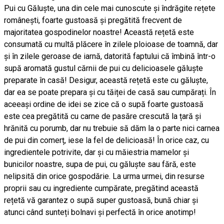
Pui cu Găluște, una din cele mai cunoscute și îndrăgite rețete
românești, foarte gustoasă și pregătită frecvent de
majoritatea gospodinelor noastre! Această rețetă este
consumată cu multă plăcere în zilele ploioase de toamnă, dar
și în zilele geroase de iarnă, datorită faptului că îmbină într-o
supă aromată gustul cărnii de pui cu delicioasele găluște
preparate în casă! Desigur, această rețetă este cu găluște,
dar ea se poate prepara și cu tăiței de casă sau cumpărați. În
aceeași ordine de idei se zice că o supă foarte gustoasă
este cea pregătită cu carne de pasăre crescută la țară și
hrănită cu porumb, dar nu trebuie să dăm la o parte nici carnea
de pui din comerț, iese la fel de delicioasă! În orice caz, cu
ingredientele potrivite, dar și cu măiestria mamelor și
bunicilor noastre, supa de pui, cu găluște sau fără, este
nelipsită din orice gospodărie. La urma urmei, din resurse
proprii sau cu ingrediente cumpărate, pregătind această
rețetă vă garantez o supă super gustoasă, bună chiar și
atunci când sunteți bolnavi și perfectă în orice anotimp!