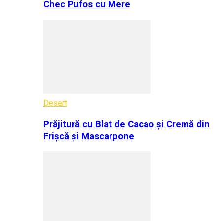
Chec Pufos cu Mere
Desert
Prăjitură cu Blat de Cacao și Cremă din
Frișcă și Mascarpone