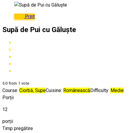
Print
Supă de Pui cu Găluște
5.0
from
1
vote
Course:
Ciorbă, Supe
Cuisine:
Românească
Difficulty:
Medie
Porții
12
porții
Timp pregătire