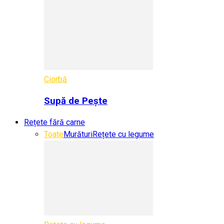
Ciorbă
Supă de Pește
Rețete fără carne
Toate
Murături
Rețete cu legume