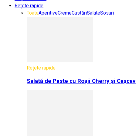
Rețete rapide
Toate
Aperitive
Creme
Gustări
Salate
Sosuri
Rețete rapide
Salată de Paste cu Roșii Cherry și Cașcav