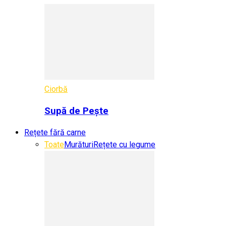
Ciorbă
Supă de Pește
Rețete fără carne
Toate
Murături
Rețete cu legume