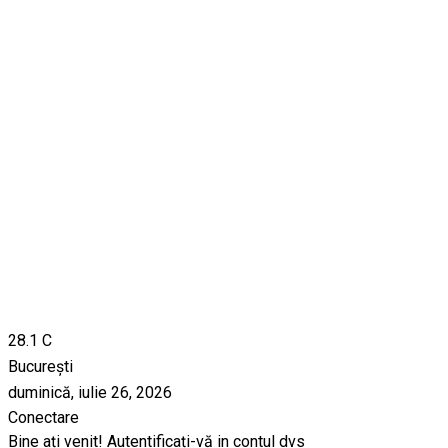
28.1
C
București
duminică, iulie 26, 2026
Conectare
Bine ați venit! Autentificați-vă in contul dvs