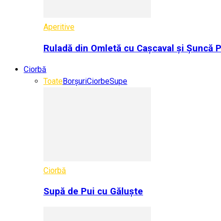
Aperitive
Ruladă din Omletă cu Cașcaval și Șuncă 
Ciorbă
Toate
Borșuri
Ciorbe
Supe
Ciorbă
Supă de Pui cu Găluște