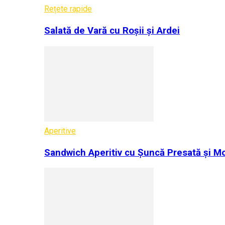
Rețete rapide
Salată de Vară cu Roșii și Ardei
Aperitive
Sandwich Aperitiv cu Șuncă Presată și Mo