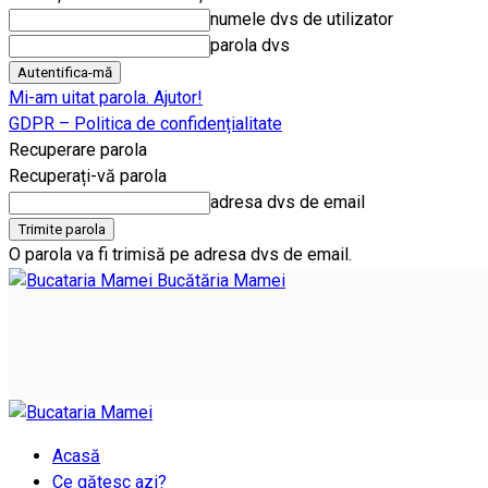
numele dvs de utilizator
parola dvs
Mi-am uitat parola. Ajutor!
GDPR – Politica de confidențialitate
Recuperare parola
Recuperați-vă parola
adresa dvs de email
O parola va fi trimisă pe adresa dvs de email.
Bucătăria Mamei
Acasă
Ce gătesc azi?