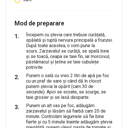
Mod de preparare
Începem cu ștevia care trebuie curățată,
spălată și ruptă nervura principală a frunzei.
După toate acestea, o vom pune la
scurs. Zarzavatul se curăță, se spală bine
și se toacă, ceapa se taie fin, iar morcovul,
păstârnacul și țelina se taie cubulețe
potrivite.
Punem o oală cu vreo 2 litri de apă pe foc
cu un praf de sare și când dă în clocot
punem ștevia la opărit (cam 30 de
secunde). Apoi se scoate, se scurge, se
taie grosier și se lasă deoparte.
Punem un alt vas pe foc, adăugăm
zarzavatul și lăsăm să fiarbă cam 20 de
minute. Controlăm legumele să fie bine
fierte și cu 5 minute înainte adăugăm ștevia
pregătită, punem uleiul, pasta de tomate și