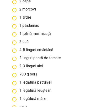
2 cepe
2 morcovi
1 ardei
1 păstârnac
1 țelină mai micuță
2 ouă
4-5 linguri smântână
2 linguri pastă de tomate
2-3 linguri ulei
700 g borș
1 legătură pătrunjel
1 legătură leuștean
1 legătură mărar
sare