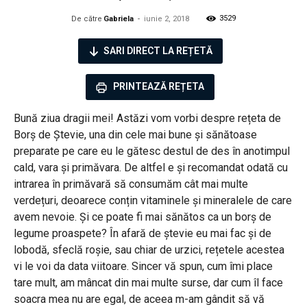
3529
De către
Gabriela
-
iunie 2, 2018
SARI DIRECT LA REȚETĂ
PRINTEAZĂ REȚETA
Bună ziua dragii mei! Astăzi vom vorbi despre rețeta de
Borș de Ștevie, una din cele mai bune și sănătoase
preparate pe care eu le gătesc destul de des în anotimpul
cald, vara și primăvara. De altfel e și recomandat odată cu
intrarea în primăvară să consumăm cât mai multe
verdețuri, deoarece conțin vitaminele și mineralele de care
avem nevoie. Și ce poate fi mai sănătos ca un borș de
legume proaspete? În afară de ștevie eu mai fac și de
lobodă, sfeclă roșie, sau chiar de urzici, rețetele acestea
vi le voi da data viitoare. Sincer vă spun, cum îmi place
tare mult, am mâncat din mai multe surse, dar cum îl face
soacra mea nu are egal, de aceea m-am gândit să vă