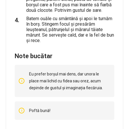
borșul care a fost pus mai înainte să fiarbă
două clocote. Potrivim gustul de sare.
Batem ouăle cu smântână și apoi le turnăm
în borș. Stingem focul și presărăm
leușteanul, pătrunjelul și mărarul tăiate
mărunt. Se servește cald, dar e la fel de bun
și rece.
Note bucătar
Eu prefer borșul mai dens, dar unora le
place mai lichid cu fidea sau orez, acum
depinde de gustul și imaginația fiecăruia.
Poftă bună!