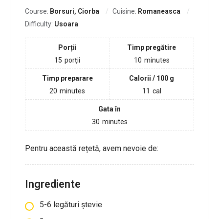
Course:
Borsuri, Ciorba
Cuisine:
Romaneasca
Difficulty:
Usoara
Porții
Timp pregătire
15
porții
10
minutes
Timp preparare
Calorii / 100 g
20
minutes
11
cal
Gata în
30
minutes
Pentru această rețetă, avem nevoie de:
Ingrediente
5-6 legături ștevie