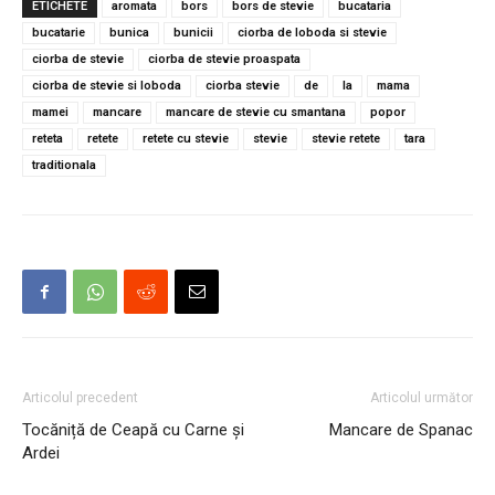
ETICHETE
aromata
bors
bors de stevie
bucataria
bucatarie
bunica
bunicii
ciorba de loboda si stevie
ciorba de stevie
ciorba de stevie proaspata
ciorba de stevie si loboda
ciorba stevie
de
la
mama
mamei
mancare
mancare de stevie cu smantana
popor
reteta
retete
retete cu stevie
stevie
stevie retete
tara
traditionala
Articolul precedent
Articolul următor
Tocăniță de Ceapă cu Carne și
Mancare de Spanac
Ardei