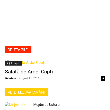
REȚETA ZILEI
Rețete rapide
Salată de Ardei Copți
-
Gabriela
august 11, 2018
0
REȚETELE SĂPTĂMÂNII
Mujdei de Usturoi