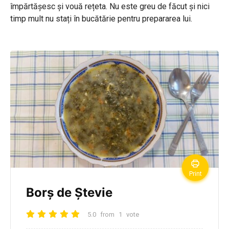
împărtășesc și vouă rețeta. Nu este greu de făcut și nici
timp mult nu stați în bucătărie pentru prepararea lui.
Print
Borș de Ștevie
5.0
from
1
vote