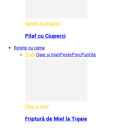
Rețete cu legume
Pilaf cu Ciuperci
Rețete cu carne
Toate
Oaie și miel
Pește
Porc
Pui
Vită
Oaie și miel
Friptură de Miel la Tigaie