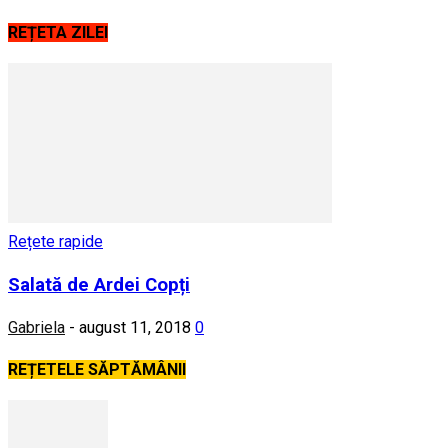
REȚETA ZILEI
Rețete rapide
Salată de Ardei Copți
Gabriela
-
august 11, 2018
0
REȚETELE SĂPTĂMÂNII