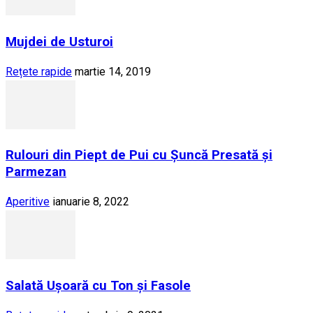
Mujdei de Usturoi
Rețete rapide
martie 14, 2019
Rulouri din Piept de Pui cu Șuncă Presată și
Parmezan
Aperitive
ianuarie 8, 2022
Salată Ușoară cu Ton și Fasole