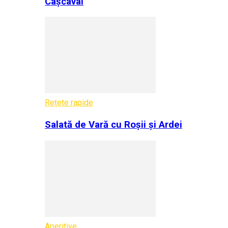
Cașcaval
Rețete rapide
Salată de Vară cu Roșii și Ardei
Aperitive