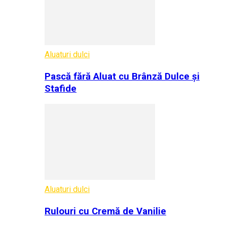
Aluaturi dulci
Pască fără Aluat cu Brânză Dulce și
Stafide
Aluaturi dulci
Rulouri cu Cremă de Vanilie