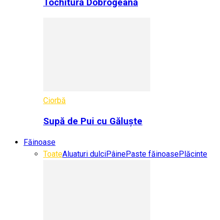
Tochitură Dobrogeană
Ciorbă
Supă de Pui cu Găluște
Făinoase
Toate
Aluaturi dulci
Pâine
Paste făinoase
Plăcinte