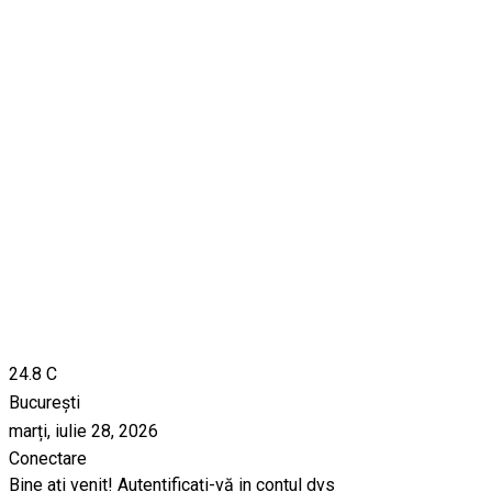
24.8
C
București
marți, iulie 28, 2026
Conectare
Bine ați venit! Autentificați-vă in contul dvs