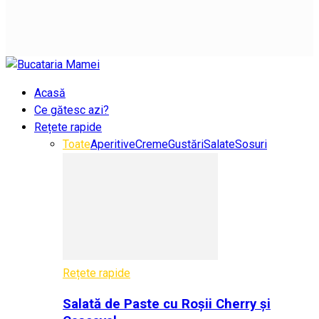
Acasă
Ce gătesc azi?
Rețete rapide
Toate
Aperitive
Creme
Gustări
Salate
Sosuri
Rețete rapide
Salată de Paste cu Roșii Cherry și