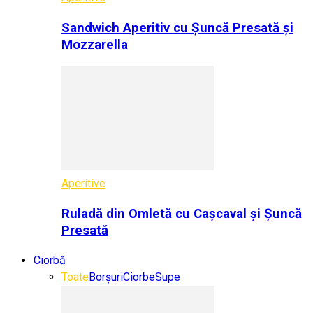
Sandwich Aperitiv cu Șuncă Presată și
Mozzarella
Aperitive
Ruladă din Omletă cu Cașcaval și Șuncă
Presată
Ciorbă
Toate
Borșuri
Ciorbe
Supe