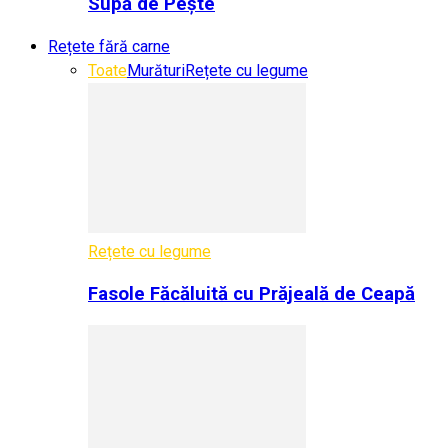
Supă de Pește
Rețete fără carne
Toate
Murături
Rețete cu legume
Rețete cu legume
Fasole Făcăluită cu Prăjeală de Ceapă