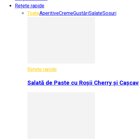
Rețete rapide
Toate
Aperitive
Creme
Gustări
Salate
Sosuri
Rețete rapide
Salată de Paste cu Roșii Cherry și Cașcav