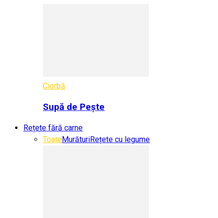
Ciorbă
Supă de Pește
Rețete fără carne
Toate
Murături
Rețete cu legume