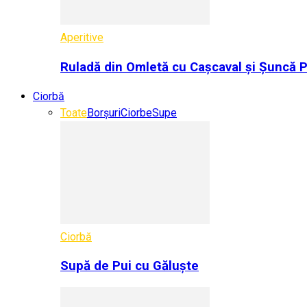
Aperitive
Ruladă din Omletă cu Cașcaval și Șuncă 
Ciorbă
Toate
Borșuri
Ciorbe
Supe
Ciorbă
Supă de Pui cu Găluște