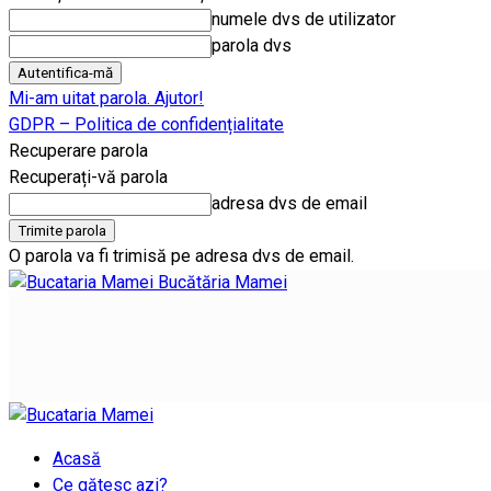
numele dvs de utilizator
parola dvs
Mi-am uitat parola. Ajutor!
GDPR – Politica de confidențialitate
Recuperare parola
Recuperați-vă parola
adresa dvs de email
O parola va fi trimisă pe adresa dvs de email.
Bucătăria Mamei
Acasă
Ce gătesc azi?