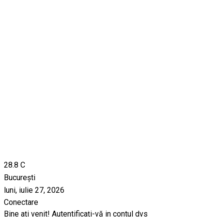
28.8
C
București
luni, iulie 27, 2026
Conectare
Bine ați venit! Autentificați-vă in contul dvs