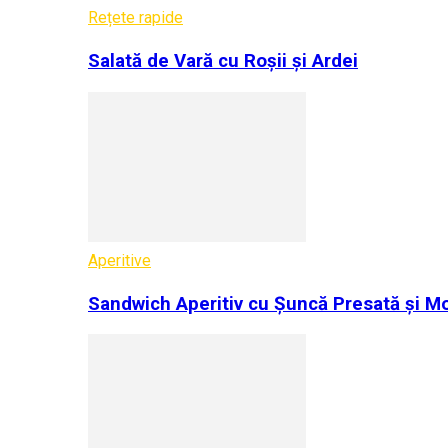
Rețete rapide
Salată de Vară cu Roșii și Ardei
Aperitive
Sandwich Aperitiv cu Șuncă Presată și Mo