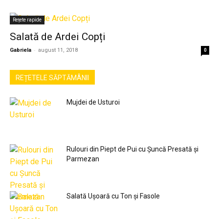
Rețete rapide
Salată de Ardei Copți
-
Gabriela
august 11, 2018
0
REȚETELE SĂPTĂMÂNII
Mujdei de Usturoi
Rulouri din Piept de Pui cu Șuncă Presată și
Parmezan
Salată Ușoară cu Ton și Fasole