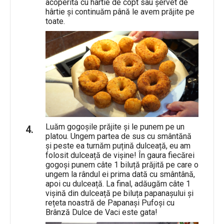
acoperită cu hârtie de copt sau șervet de
hârtie și continuăm până le avem prăjite pe
toate.
Luăm gogoșile prăjite și le punem pe un
platou. Ungem partea de sus cu smântănă
și peste ea turnăm puțină dulceață, eu am
folosit dulceață de vișine! În gaura fiecărei
gogoși punem câte 1 biluță prăjită pe care o
ungem la rândul ei prima dată cu smântână,
apoi cu dulceață. La final, adăugăm câte 1
vișină din dulceață pe biluța papanașului și
rețeta noastră de Papanași Pufoși cu
Brânză Dulce de Vaci este gata!