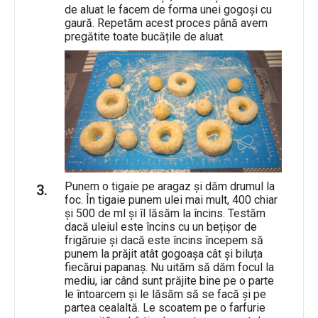
de aluat le facem de forma unei gogoși cu
gaură. Repetăm acest proces până avem
pregătite toate bucățile de aluat.
Punem o tigaie pe aragaz și dăm drumul la
foc. În tigaie punem ulei mai mult, 400 chiar
și 500 de ml și îl lăsăm la încins. Testăm
dacă uleiul este încins cu un bețișor de
frigăruie și dacă este încins începem să
punem la prăjit atât gogoașa cât și biluța
fiecărui papanaș. Nu uităm să dăm focul la
mediu, iar când sunt prăjite bine pe o parte
le întoarcem și le lăsăm să se facă și pe
partea cealaltă. Le scoatem pe o farfurie