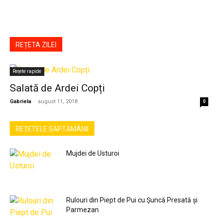
REȚETA ZILEI
Rețete rapide
Salată de Ardei Copți
-
Gabriela
august 11, 2018
0
REȚETELE SĂPTĂMÂNII
Mujdei de Usturoi
Rulouri din Piept de Pui cu Șuncă Presată și
Parmezan