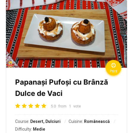
Print
Papanași Pufoși cu Brânză
Dulce de Vaci
5.0
from
1
vote
Course:
Desert, Dulciuri
Cuisine:
Românească
Difficulty:
Medie