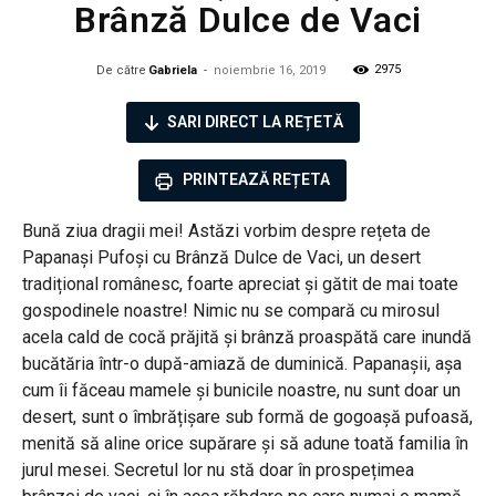
Brânză Dulce de Vaci
2975
De către
Gabriela
-
noiembrie 16, 2019
SARI DIRECT LA REȚETĂ
PRINTEAZĂ REȚETA
Bună ziua dragii mei! Astăzi vorbim despre rețeta de
Papanași Pufoși cu Brânză Dulce de Vaci, un desert
tradițional românesc, foarte apreciat și gătit de mai toate
gospodinele noastre! Nimic nu se compară cu mirosul
acela cald de cocă prăjită și brânză proaspătă care inundă
bucătăria într-o după-amiază de duminică. Papanașii, așa
cum îi făceau mamele și bunicile noastre, nu sunt doar un
desert, sunt o îmbrățișare sub formă de gogoașă pufoasă,
menită să aline orice supărare și să adune toată familia în
jurul mesei. Secretul lor nu stă doar în prospețimea