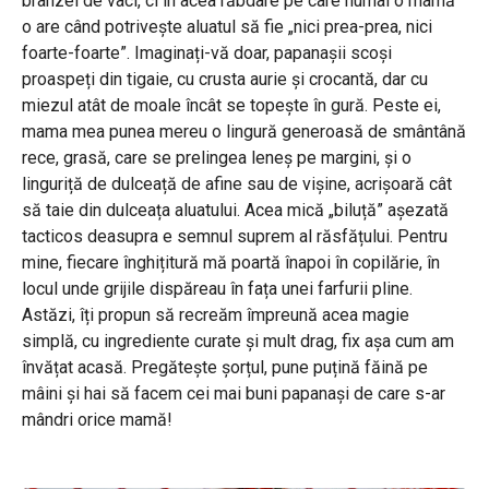
brânzei de vaci, ci în acea răbdare pe care numai o mamă
o are când potrivește aluatul să fie „nici prea-prea, nici
foarte-foarte”. Imaginați-vă doar, papanașii scoși
proaspeți din tigaie, cu crusta aurie și crocantă, dar cu
miezul atât de moale încât se topește în gură. Peste ei,
mama mea punea mereu o lingură generoasă de smântână
rece, grasă, care se prelingea leneș pe margini, și o
linguriță de dulceață de afine sau de vișine, acrișoară cât
să taie din dulceața aluatului. Acea mică „biluță” așezată
tacticos deasupra e semnul suprem al răsfățului. Pentru
mine, fiecare înghițitură mă poartă înapoi în copilărie, în
locul unde grijile dispăreau în fața unei farfurii pline.
Astăzi, îți propun să recreăm împreună acea magie
simplă, cu ingrediente curate și mult drag, fix așa cum am
învățat acasă. Pregătește șorțul, pune puțină făină pe
mâini și hai să facem cei mai buni papanași de care s-ar
mândri orice mamă!