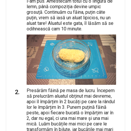
l-am pus. Amestecăm totul cu o lingură de
lemn, până compoziția devine umpic
grosuță. Continuăm cu făina, puțin câte
puțin, vrem să iasă un aluat lipicios, nu un
aluat tare! Aluatul este gata, îl lăsăm să se
odihnească cam 10 minute.
Presărăm făină pe masa de lucru. Începem
să prelucrăm aluatul obținut mai devreme,
apoi îl împărțim în 2 bucăți pe care la rândul
lor le împărțim în 3. Punem puțină făină
peste, apoi fiecare bucată o împărțim iar în
2, dar nu egal, ci una mai mare și una mai
mică. Luăm bucățile mai mici pe care le
transformăm în biluțe, iar bucățile mai mari