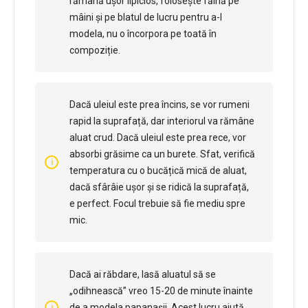
rămână ușor lipicios, folosește făină pe
mâini și pe blatul de lucru pentru a-l
modela, nu o încorpora pe toată în
compoziție.
Dacă uleiul este prea încins, se vor rumeni
rapid la suprafață, dar interiorul va rămâne
aluat crud. Dacă uleiul este prea rece, vor
absorbi grăsime ca un burete. ​Sfat, verifică
temperatura cu o bucățică mică de aluat,
dacă sfârâie ușor și se ridică la suprafață,
e perfect. Focul trebuie să fie mediu spre
mic.
Dacă ai răbdare, lasă aluatul să se
„odihnească” vreo 15-20 de minute înainte
de a modela papanașii. Acest lucru ajută