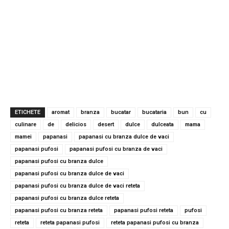
ETICHETE
aromat
branza
bucatar
bucataria
bun
cu
culinare
de
delicios
desert
dulce
dulceata
mama
mamei
papanasi
papanasi cu branza dulce de vaci
papanasi pufosi
papanasi pufosi cu branza de vaci
papanasi pufosi cu branza dulce
papanasi pufosi cu branza dulce de vaci
papanasi pufosi cu branza dulce de vaci reteta
papanasi pufosi cu branza dulce reteta
papanasi pufosi cu branza reteta
papanasi pufosi reteta
pufosi
reteta
reteta papanasi pufosi
reteta papanasi pufosi cu branza