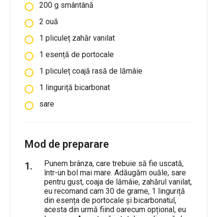
200
g
smântână
2
ouă
1
pliculeț
zahăr vanilat
1
esență de portocale
1
pliculeț
coajă rasă de lămâie
1
linguriță
bicarbonat
sare
Mod de preparare
Punem brânza, care trebuie să fie uscată,
într-un bol mai mare. Adăugăm ouăle, sare
pentru gust, coaja de lămâie, zahărul vanilat,
eu recomand cam 30 de grame, 1 linguriță
din esența de portocale și bicarbonatul,
acesta din urmă fiind oarecum opțional, eu