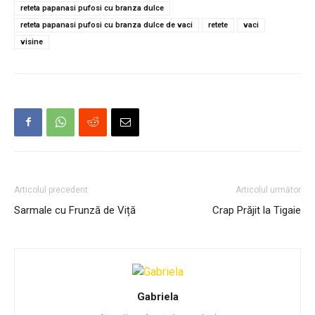
reteta papanasi pufosi cu branza dulce
reteta papanasi pufosi cu branza dulce de vaci
retete
vaci
visine
Articolul precedent
Articolul următor
Sarmale cu Frunză de Viță
Crap Prăjit la Tigaie
Gabriela