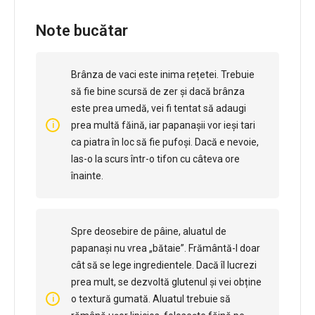
Note bucătar
Brânza de vaci este inima rețetei. Trebuie
să fie bine scursă de zer și dacă brânza
este prea umedă, vei fi tentat să adaugi
prea multă făină, iar papanașii vor ieși tari
ca piatra în loc să fie pufoși. Dacă e nevoie,
las-o la scurs într-o tifon cu câteva ore
înainte.
Spre deosebire de pâine, aluatul de
papanași nu vrea „bătaie”. Frământă-l doar
cât să se lege ingredientele. Dacă îl lucrezi
prea mult, se dezvoltă glutenul și vei obține
o textură gumată. Aluatul trebuie să