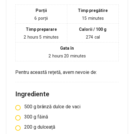
Porții
Timp pregătire
6
porții
15
minutes
Timp preparare
Calorii / 100 g
2
hours
5
minutes
274
cal
Gata în
2
hours
20
minutes
Pentru această rețetă, avem nevoie de:
Ingrediente
500
g
brânză dulce de vaci
300
g
făină
200
g
dulceață