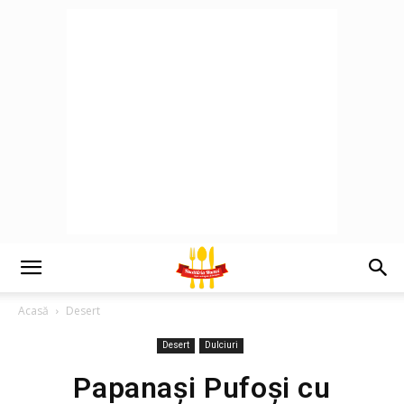
Acasă
Desert
Desert
Dulciuri
Papanași Pufoși cu