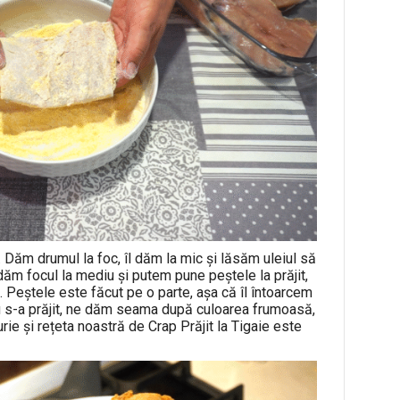
t. Dăm drumul la foc, îl dăm la mic și lăsăm uleiul să
 dăm focul la mediu și putem pune peștele la prăjit,
. Peștele este făcut pe o parte, așa că îl întoarcem
ru s-a prăjit, ne dăm seama după culoarea frumoasă,
furie și rețeta noastră de Crap Prăjit la Tigaie este