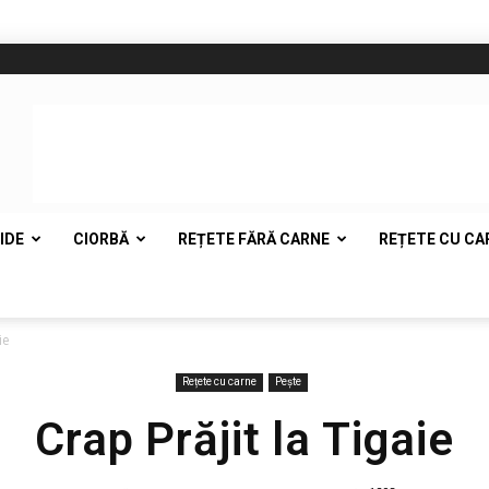
IDE
CIORBĂ
REȚETE FĂRĂ CARNE
REȚETE CU CA
ie
Rețete cu carne
Pește
Crap Prăjit la Tigaie