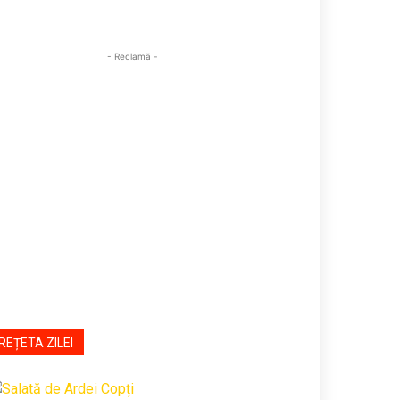
- Reclamă -
REȚETA ZILEI