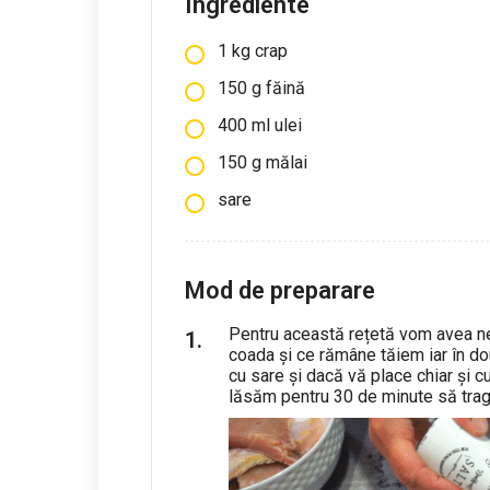
Ingrediente
1
kg
crap
150
g
făină
400
ml
ulei
150
g
mălai
sare
Mod de preparare
Pentru această rețetă vom avea nev
coada și ce rămâne tăiem iar în d
cu sare și dacă vă place chiar și c
lăsăm pentru 30 de minute să trag