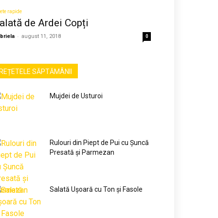
ete rapide
alată de Ardei Copți
-
briela
august 11, 2018
0
REȚETELE SĂPTĂMÂNII
Mujdei de Usturoi
Rulouri din Piept de Pui cu Șuncă
Presată și Parmezan
Salată Ușoară cu Ton și Fasole