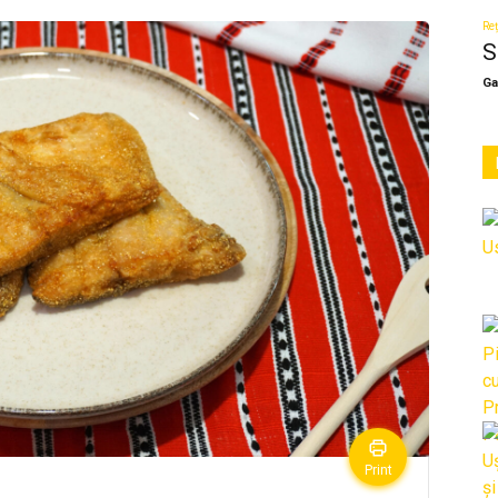
Reț
S
Ga
Print