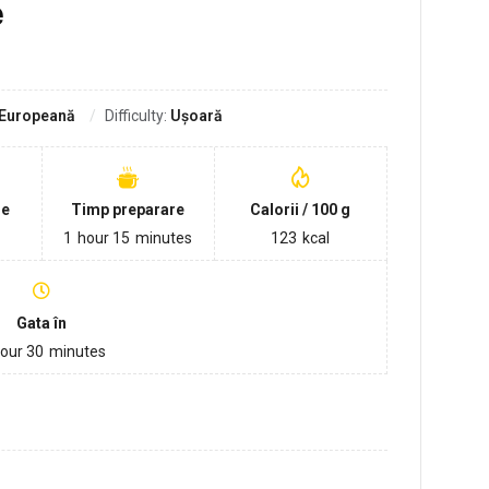
e
Europeană
Difficulty:
Ușoară
re
Timp preparare
Calorii / 100 g
1
hour
15
minutes
123
kcal
Gata în
our
30
minutes