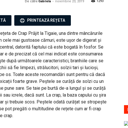
1293
De către
Gabriela
-
noiembrie 23, 2019
ETĂ
PRINTEAZĂ REȚETA
țeta de Crap Prăjit la Tigaie, una dintre mâncărurile
 cele mai gustoase cărnuri, este ușor de digerat și
entral, datorită faptului că este bogată în fosfor. Se
r e de precizat că cel mai indicat este consumarea
e după următoarele caracteristici, branhiile care se
i să fie limpezi, strălucitori, solzii tari și lucioși,
e pe os. Toate aceste recomandări sunt pentru că dacă
icații foarte grave. Peștele se curăță de solzi cu un
 se pune sare. Se taie pe burtă de-a lungul și se curăță
i sau icrele, dacă sunt. La crap, la baza capului cu șira
mar și trebuie scos. Peștele odată curățat se stropește
e pot pregăti o multitudine de rețete cum ar fi crap
de crap.