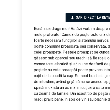
SARI DIRECT LA REȚ
Bună ziua dragii mei! Astăzi vorbim despre re
mele preferate! Carnea de pește este una din
foarte necesară funcțiilor sistemului nervos c
poate consuma proaspătă sau conservată, da
celei proaspete. Pestele proaspăt se cunoașt
găsesc sub opercul sau urechi să fie roșii, ochi
carnea tare, elastică și să nu se desfacă d
peștele nu este proaspăt poate provoca intox
cuțit de la coadă la cap. Se scot branhiile și
de intestine, având grijă să nu se arunce lapți
spinării, exista un os mai micuț care este a
cu zeamă de lămâie. Din acest tip de pește s
rasol, prăjit, pane, în sos de vin sau plachie 