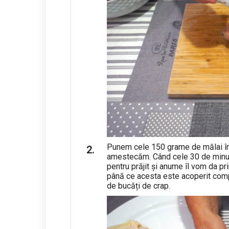
Punem cele 150 grame de mălai într
amestecăm. Când cele 30 de minut
pentru prăjit și anume îl vom da pr
până ce acesta este acoperit compl
de bucăți de crap.