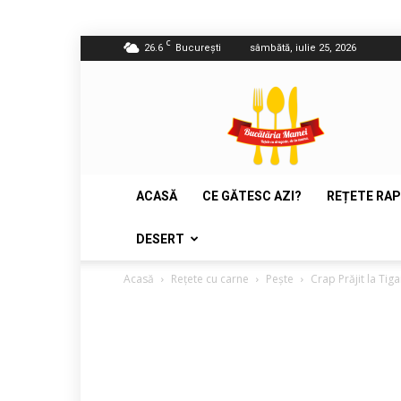
C
26.6
București
sâmbătă, iulie 25, 2026
Bucătăria
Mamei
ACASĂ
CE GĂTESC AZI?
REȚETE RAP
DESERT
Acasă
Rețete cu carne
Pește
Crap Prăjit la Tiga