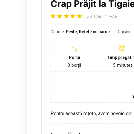
Crap Prăjit la Tigai
5.0
from
1
vote
Course:
Pește, Rețete cu carne
Cuisine:
Porții
Timp pregăti
3
porții
15
minutes
1
h
Pentru această rețetă, avem nevoie de: