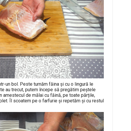
-un bol. Peste turnăm făina și cu o lingură le
e au trecut, putem începe să pregătim peștele
in amestecul de mălai cu făină, pe toate părțile,
et. Îl scoatem pe o farfurie și repetăm și cu restul