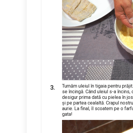
Turnăm uleiul în tigaia pentru prăji
se încingă. Când uleiul s-a încins,
desigur prima dată cu pielea în jos
și pe partea cealaltă. Crapul nost
aurie. La final, îl scoatem pe o far
gata!