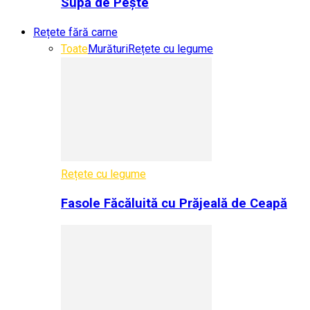
Supă de Pește
Rețete fără carne
Toate
Murături
Rețete cu legume
Rețete cu legume
Fasole Făcăluită cu Prăjeală de Ceapă