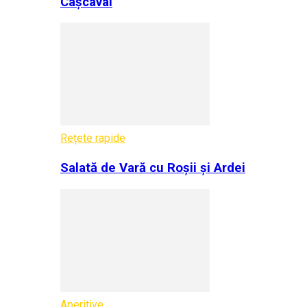
Cașcaval
Rețete rapide
Salată de Vară cu Roșii și Ardei
Aperitive