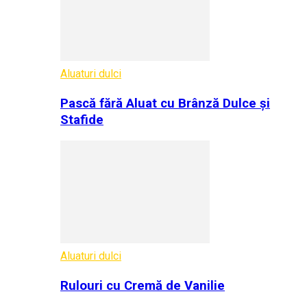
Aluaturi dulci
Pască fără Aluat cu Brânză Dulce și
Stafide
Aluaturi dulci
Rulouri cu Cremă de Vanilie