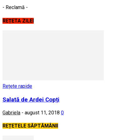
- Reclamă -
REȚETA ZILEI
Rețete rapide
Salată de Ardei Copți
Gabriela
-
august 11, 2018
0
REȚETELE SĂPTĂMÂNII