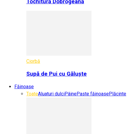
Tochitură Dobrogeană
Ciorbă
Supă de Pui cu Găluște
Făinoase
Toate
Aluaturi dulci
Pâine
Paste făinoase
Plăcinte