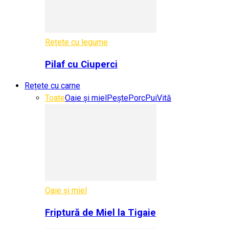
Rețete cu legume
Pilaf cu Ciuperci
Rețete cu carne
Toate
Oaie și miel
Pește
Porc
Pui
Vită
Oaie și miel
Friptură de Miel la Tigaie