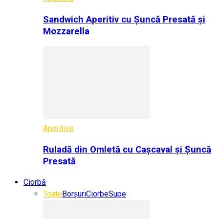
Sandwich Aperitiv cu Șuncă Presată și
Mozzarella
Aperitive
Ruladă din Omletă cu Cașcaval și Șuncă
Presată
Ciorbă
Toate
Borșuri
Ciorbe
Supe