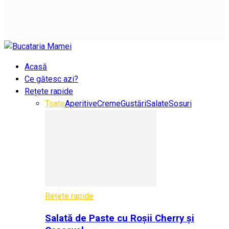
Acasă
Ce gătesc azi?
Rețete rapide
Toate
Aperitive
Creme
Gustări
Salate
Sosuri
Rețete rapide
Salată de Paste cu Roșii Cherry și