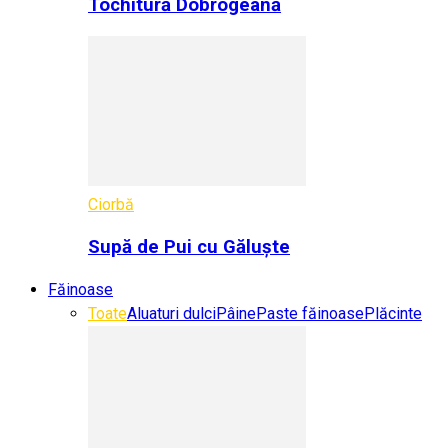
Tochitură Dobrogeană
Ciorbă
Supă de Pui cu Găluște
Făinoase
Toate
Aluaturi dulci
Pâine
Paste făinoase
Plăcinte