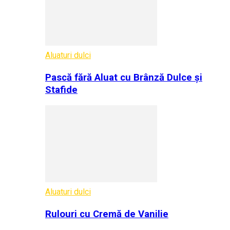
Aluaturi dulci
Pască fără Aluat cu Brânză Dulce și
Stafide
Aluaturi dulci
Rulouri cu Cremă de Vanilie