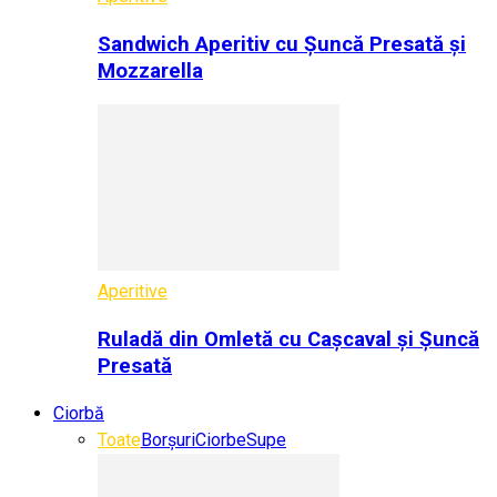
Sandwich Aperitiv cu Șuncă Presată și
Mozzarella
Aperitive
Ruladă din Omletă cu Cașcaval și Șuncă
Presată
Ciorbă
Toate
Borșuri
Ciorbe
Supe