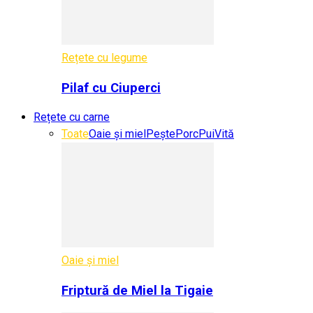
Rețete cu legume
Pilaf cu Ciuperci
Rețete cu carne
Toate
Oaie și miel
Pește
Porc
Pui
Vită
Oaie și miel
Friptură de Miel la Tigaie