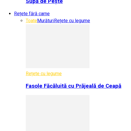
Supă de Pește
Rețete fără carne
Toate
Murături
Rețete cu legume
Rețete cu legume
Fasole Făcăluită cu Prăjeală de Ceapă