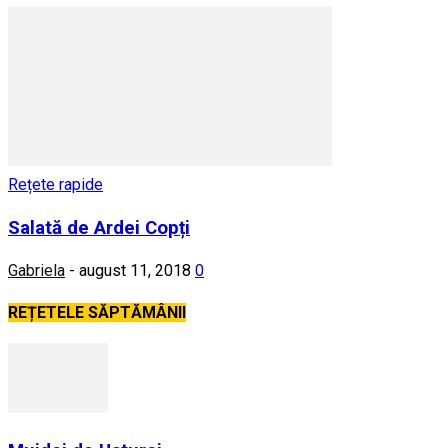
Rețete rapide
Salată de Ardei Copți
Gabriela
-
august 11, 2018
0
REȚETELE SĂPTĂMÂNII