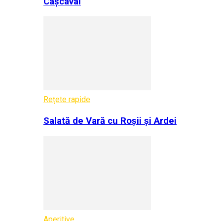
Cașcaval
Rețete rapide
Salată de Vară cu Roșii și Ardei
Aperitive