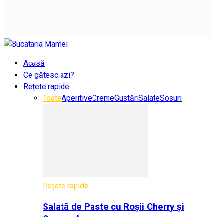
Acasă
Ce gătesc azi?
Rețete rapide
Toate
Aperitive
Creme
Gustări
Salate
Sosuri
Rețete rapide
Salată de Paste cu Roșii Cherry și