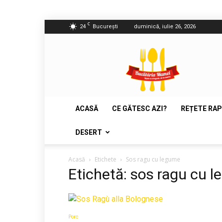
C
24
București
duminică, iulie 26, 2026
Bucătăria
Mamei
ACASĂ
CE GĂTESC AZI?
REȚETE RAP
DESERT
Acasă
Etichete
Sos ragu cu legume
Etichetă: sos ragu cu 
Porc