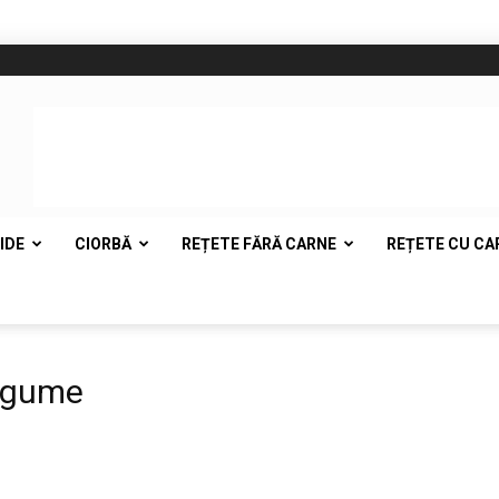
IDE
CIORBĂ
REȚETE FĂRĂ CARNE
REȚETE CU CA
legume