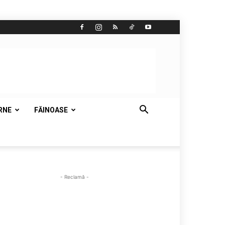
RNE
FĂINOASE
- Reclamă -