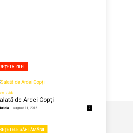
REȚETA ZILEI
ete rapide
alată de Ardei Copți
-
briela
august 11, 2018
0
REȚETELE SĂPTĂMÂNII