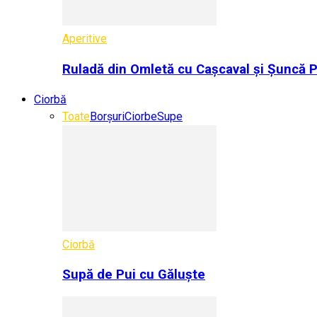
Aperitive
Ruladă din Omletă cu Cașcaval și Șuncă 
Ciorbă
Toate
Borșuri
Ciorbe
Supe
Ciorbă
Supă de Pui cu Găluște