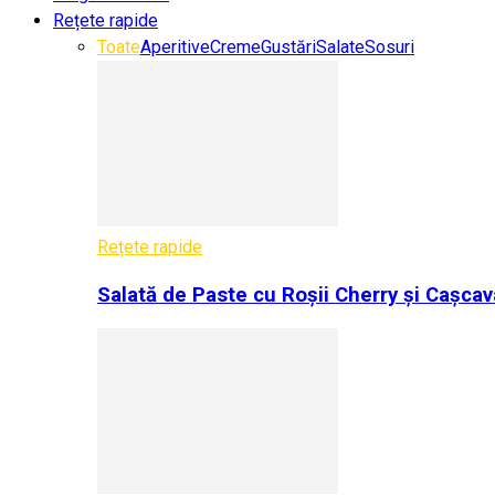
Rețete rapide
Toate
Aperitive
Creme
Gustări
Salate
Sosuri
Rețete rapide
Salată de Paste cu Roșii Cherry și Cașcav