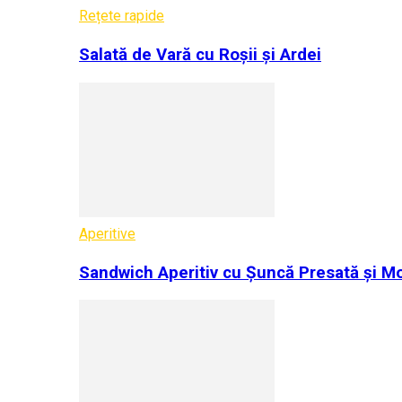
Rețete rapide
Salată de Vară cu Roșii și Ardei
Aperitive
Sandwich Aperitiv cu Șuncă Presată și Mo