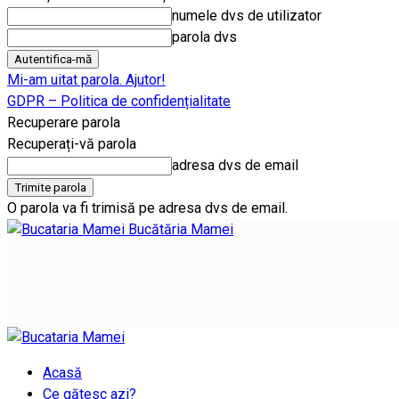
numele dvs de utilizator
parola dvs
Mi-am uitat parola. Ajutor!
GDPR – Politica de confidențialitate
Recuperare parola
Recuperați-vă parola
adresa dvs de email
O parola va fi trimisă pe adresa dvs de email.
Bucătăria Mamei
Acasă
Ce gătesc azi?