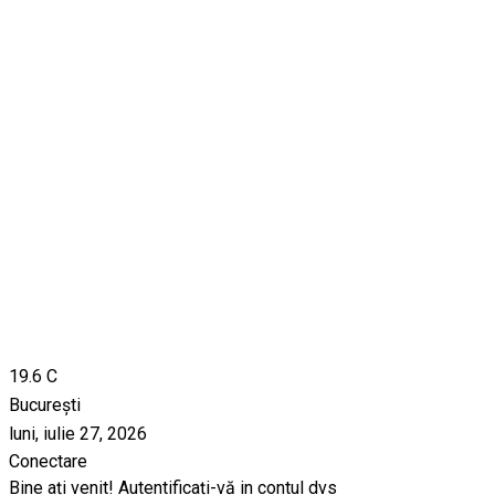
19.6
C
București
luni, iulie 27, 2026
Conectare
Bine ați venit! Autentificați-vă in contul dvs