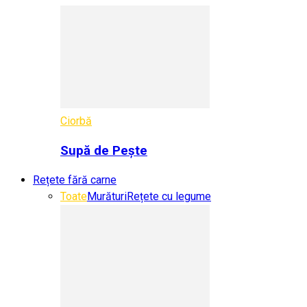
Ciorbă
Supă de Pește
Rețete fără carne
Toate
Murături
Rețete cu legume