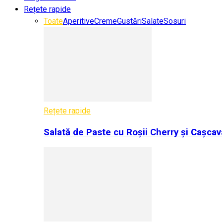
Rețete rapide
Toate
Aperitive
Creme
Gustări
Salate
Sosuri
Rețete rapide
Salată de Paste cu Roșii Cherry și Cașcav