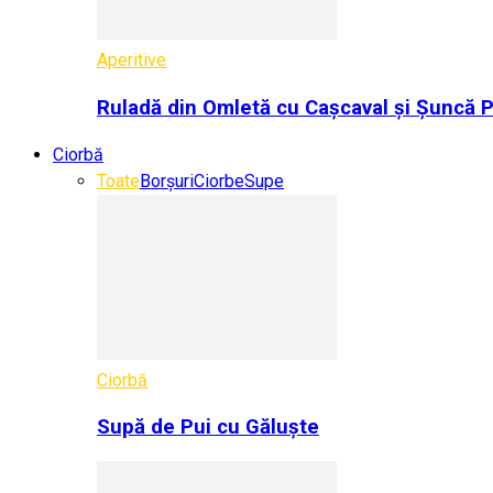
Aperitive
Ruladă din Omletă cu Cașcaval și Șuncă 
Ciorbă
Toate
Borșuri
Ciorbe
Supe
Ciorbă
Supă de Pui cu Găluște