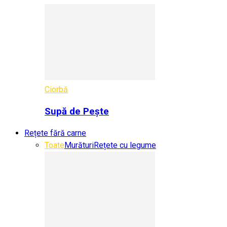
Ciorbă
Supă de Pește
Rețete fără carne
Toate
Murături
Rețete cu legume