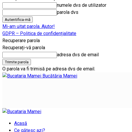
numele dvs de utilizator
parola dvs
Mi-am uitat parola. Ajutor!
GDPR – Politica de confidențialitate
Recuperare parola
Recuperați-vă parola
adresa dvs de email
O parola va fi trimisă pe adresa dvs de email.
Bucătăria Mamei
Acasă
Ce gătesc azi?