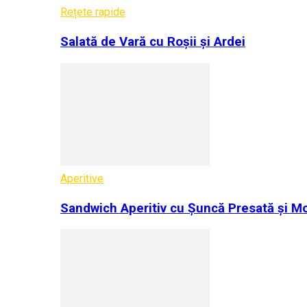
Rețete rapide
Salată de Vară cu Roșii și Ardei
Aperitive
Sandwich Aperitiv cu Șuncă Presată și Mo