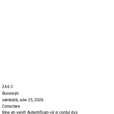
24.6
C
București
sâmbătă, iulie 25, 2026
Conectare
Bine ați venit! Autentificați-vă in contul dvs