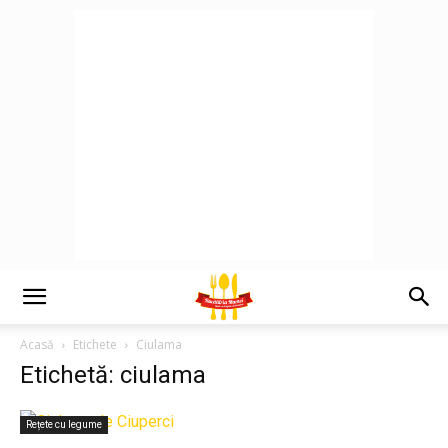
Acasă
Etichete
Ciulama
Etichetă: ciulama
Rețete cu legume