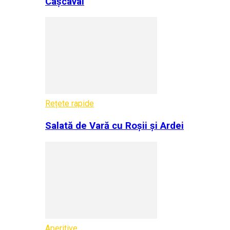
Cașcaval
Rețete rapide
Salată de Vară cu Roșii și Ardei
Aperitive