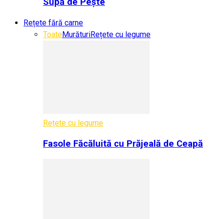
Supă de Pește
Rețete fără carne
Toate
Murături
Rețete cu legume
Rețete cu legume
Fasole Făcăluită cu Prăjeală de Ceapă