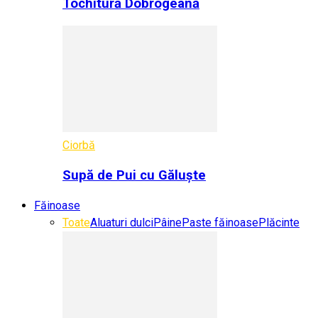
Tochitură Dobrogeană
Ciorbă
Supă de Pui cu Găluște
Făinoase
Toate
Aluaturi dulci
Pâine
Paste făinoase
Plăcinte