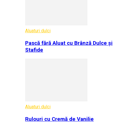
Aluaturi dulci
Pască fără Aluat cu Brânză Dulce și
Stafide
Aluaturi dulci
Rulouri cu Cremă de Vanilie