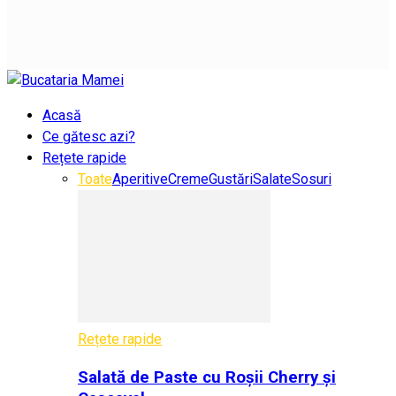
Acasă
Ce gătesc azi?
Rețete rapide
Toate
Aperitive
Creme
Gustări
Salate
Sosuri
Rețete rapide
Salată de Paste cu Roșii Cherry și