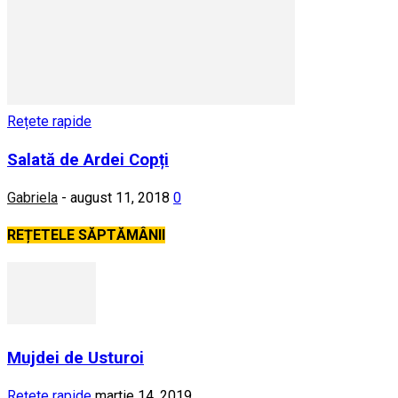
Rețete rapide
Salată de Ardei Copți
Gabriela
-
august 11, 2018
0
REȚETELE SĂPTĂMÂNII
Mujdei de Usturoi
Rețete rapide
martie 14, 2019