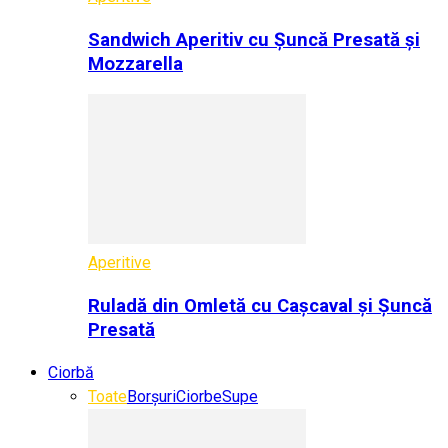
Sandwich Aperitiv cu Șuncă Presată și
Mozzarella
Aperitive
Ruladă din Omletă cu Cașcaval și Șuncă
Presată
Ciorbă
Toate
Borșuri
Ciorbe
Supe