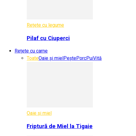
Rețete cu legume
Pilaf cu Ciuperci
Rețete cu carne
Toate
Oaie și miel
Pește
Porc
Pui
Vită
Oaie și miel
Friptură de Miel la Tigaie