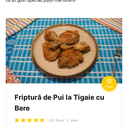
cu un gust special, puțin mai diferit!
Print
Friptură de Pui la Tigaie cu
Bere
5.0
from
1
vote