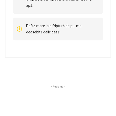
apă.
Poftă mare la o friptură de pui mai
deosebită delicioasă!
- Reclamă -