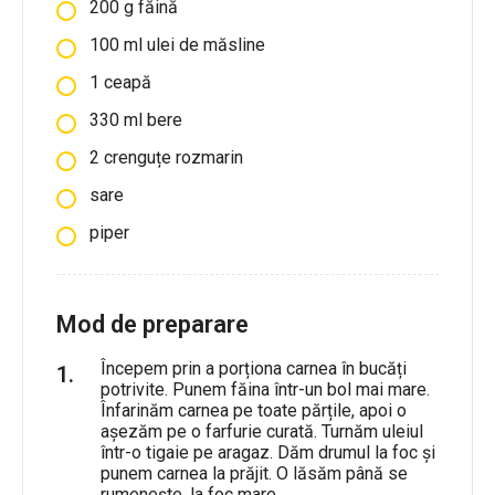
200
g
făină
100
ml
ulei de măsline
1
ceapă
330
ml
bere
2
crenguțe
rozmarin
sare
piper
Mod de preparare
Începem prin a porționa carnea în bucăți
potrivite. Punem făina într-un bol mai mare.
Înfarinăm carnea pe toate părțile, apoi o
așezăm pe o farfurie curată. Turnăm uleiul
într-o tigaie pe aragaz. Dăm drumul la foc și
punem carnea la prăjit. O lăsăm până se
rumenește, la foc mare.