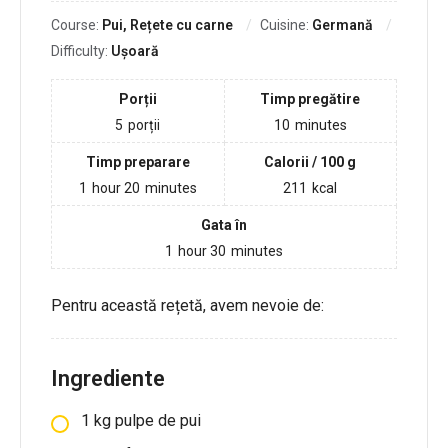
Course:
Pui, Rețete cu carne
Cuisine:
Germană
Difficulty:
Ușoară
Porții
Timp pregătire
5
porții
10
minutes
Timp preparare
Calorii / 100 g
1
hour
20
minutes
211
kcal
Gata în
1
hour
30
minutes
Pentru această rețetă, avem nevoie de:
Ingrediente
1
kg
pulpe de pui