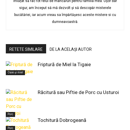
învățat să fac tot felul de mâncăruri pentru familia mea. Ușor dar
sigur, am început să mă dezvolt și să descopăr misterele
bucătăriei, iar acum vreau sa împărtășesc aceste mistere si cu
dumneavoastră.
RETETE SIMILARE
DE LA ACELAȘI AUTOR
Friptură de Miel la Tigaie
Oaie și miel
Răcitură sau Piftie de Porc cu Usturoi
Porc
Tochitură Dobrogeană
Porc