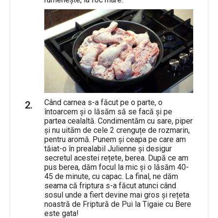
Când carnea s-a făcut pe o parte, o
întoarcem și o lăsăm să se facă și pe
partea cealaltă. Condimentăm cu sare, piper
și nu uităm de cele 2 crenguțe de rozmarin,
pentru aromă. Punem și ceapa pe care am
tăiat-o în prealabil Julienne și desigur
secretul acestei rețete, berea. După ce am
pus berea, dăm focul la mic și o lăsăm 40-
45 de minute, cu capac. La final, ne dăm
seama că friptura s-a făcut atunci când
sosul unde a fiert devine mai gros și rețeta
noastră de Friptură de Pui la Tigaie cu Bere
este gata!