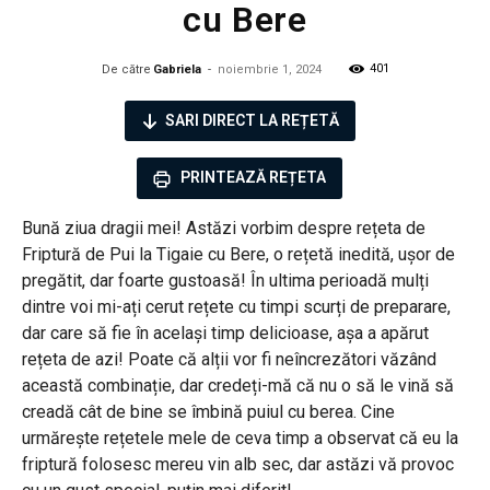
cu Bere
401
De către
Gabriela
-
noiembrie 1, 2024
SARI DIRECT LA REȚETĂ
PRINTEAZĂ REȚETA
Bună ziua dragii mei! Astăzi vorbim despre rețeta de
Friptură de Pui la Tigaie cu Bere, o rețetă inedită, ușor de
pregătit, dar foarte gustoasă! În ultima perioadă mulți
dintre voi mi-ați cerut rețete cu timpi scurți de preparare,
dar care să fie în același timp delicioase, așa a apărut
rețeta de azi! Poate că alții vor fi neîncrezători văzând
această combinație, dar credeți-mă că nu o să le vină să
creadă cât de bine se îmbină puiul cu berea. Cine
urmărește rețetele mele de ceva timp a observat că eu la
friptură folosesc mereu vin alb sec, dar astăzi vă provoc