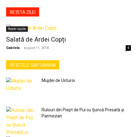
REȚETA ZILEI
Rețete rapide
Salată de Ardei Copți
-
Gabriela
august 11, 2018
0
REȚETELE SĂPTĂMÂNII
Mujdei de Usturoi
Rulouri din Piept de Pui cu Șuncă Presată și
Parmezan